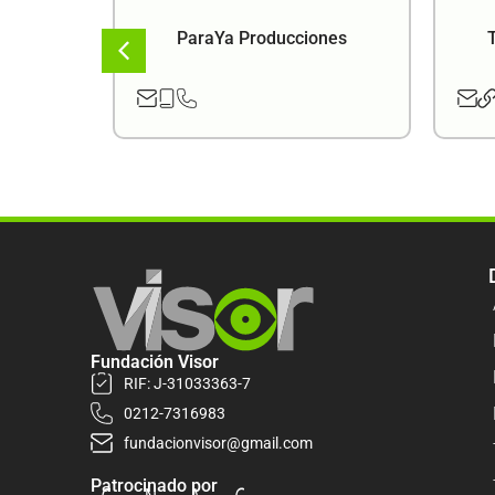
ema
ParaYa Producciones
Fundación Visor
RIF: J-31033363-7
0212-7316983
fundacionvisor@gmail.com
Patrocinado por