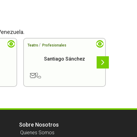
Venezuela.
/
/
Teatro
Profesionales
Teatro
Pro
Santiago Sánchez
Sobre Nosotros
Quienes Somos