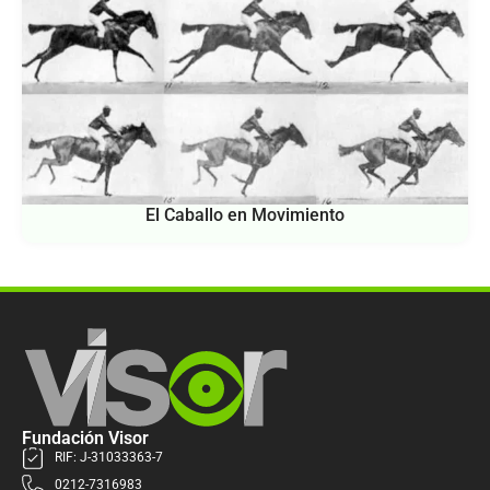
El Caballo en Movimiento
Fundación Visor
RIF: J-31033363-7
0212-7316983