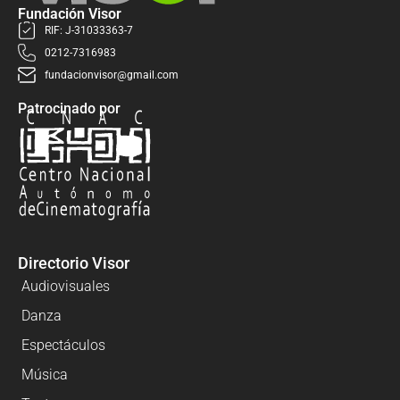
Fundación Visor
RIF: J-31033363-7
0212-7316983
fundacionvisor@gmail.com
Patrocinado por
Directorio Visor
Audiovisuales
Danza
Espectáculos
Música