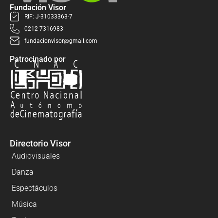
Fundación Visor
RIF: J-31033363-7
0212-7316983
fundacionvisor@gmail.com
Patrocinado por
Directorio Visor
Audiovisuales
Danza
Espectáculos
Música