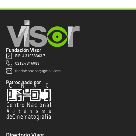
Fundación Visor
RIF: J-31033363-7
0212-7316983
fundacionvisor@gmail.com
Patrocinado por
Directorio Visor