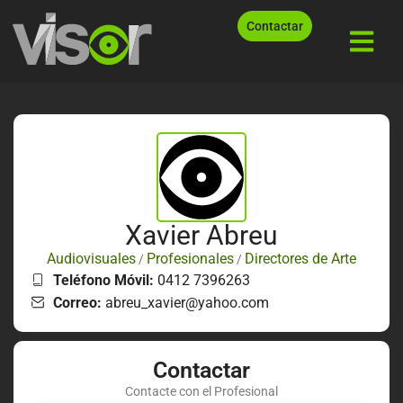
Contactar
Xavier Abreu
Audiovisuales
Profesionales
Directores de Arte
/
/
Teléfono Móvil:
0412 7396263
Correo:
abreu_xavier@yahoo.com
Contactar
Contacte con el Profesional