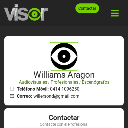
Contactar
Williams Aragon
Audiovisuales
Profesionales
Escenógrafos
/
/
Teléfono Móvil:
0414 1096250
Correo:
willersond@gmail.com
Contactar
Contacte con el Profesional