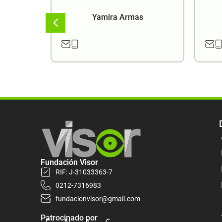
a
Yamira Armas
Fundación Visor
RIF: J-31033363-7
0212-7316983
fundacionvisor@gmail.com
Patrocinado por