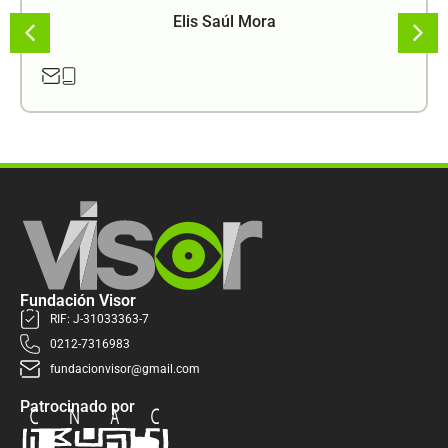
Elis Saúl Mora
Fundación Visor
RIF: J-31033363-7
0212-7316983
fundacionvisor@gmail.com
Patrocinado por