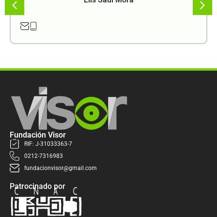
Fundación Visor
RIF: J-31033363-7
0212-7316983
fundacionvisor@gmail.com
Patrocinado por