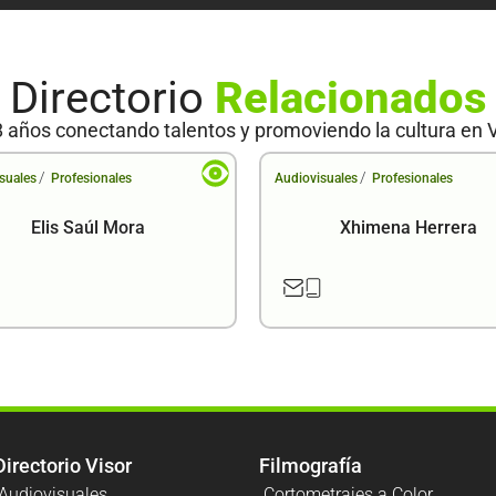
Directorio
Relacionados
 años conectando talentos y promoviendo la cultura en 
/
/
suales
Profesionales
Audiovisuales
Profesionales
Elis Saúl Mora
Xhimena Herrera
Directorio Visor
Filmografía
Audiovisuales
Cortometrajes a Color