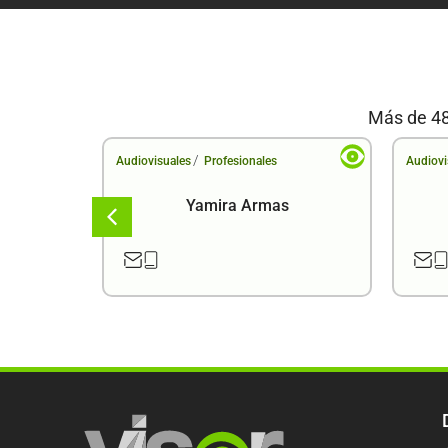
Más de 48
/
Audiovisuales
Profesionales
Audiovi
a
Yamira Armas