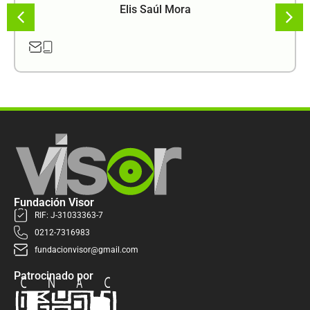
Elis Saúl Mora
Fundación Visor
RIF: J-31033363-7
0212-7316983
fundacionvisor@gmail.com
Patrocinado por