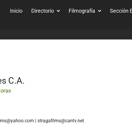
Inicio
Directorio
Filmografía
Sección E
es C.A.
toras
ilms@yahoo.com | stragafilms@cantv.net