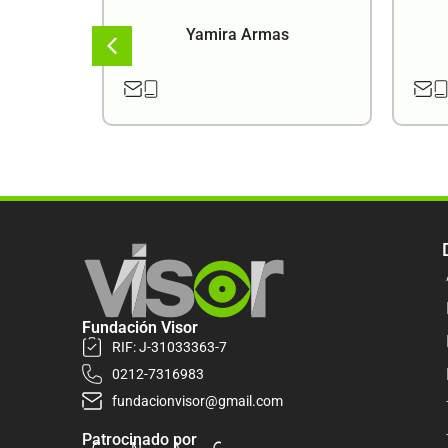
a
Yamira Armas
Fundación Visor
RIF: J-31033363-7
0212-7316983
fundacionvisor@gmail.com
Patrocinado por