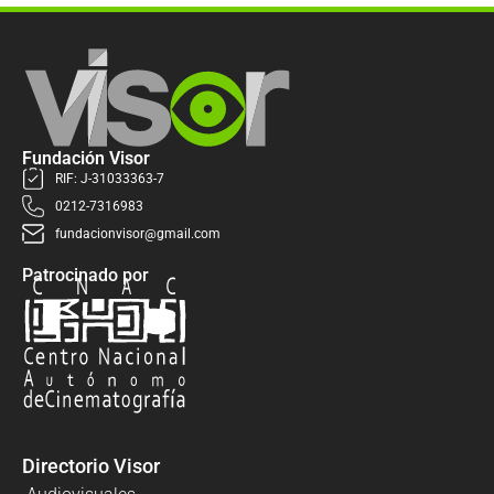
Fundación Visor
RIF: J-31033363-7
0212-7316983
fundacionvisor@gmail.com
Patrocinado por
Directorio Visor