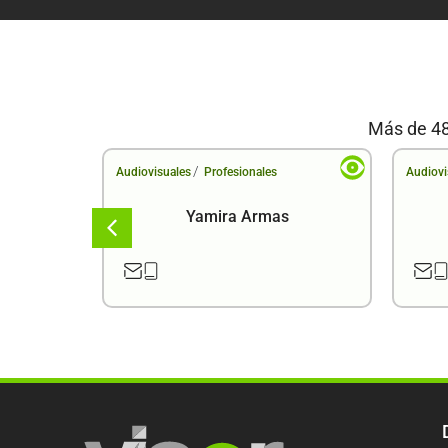
Más de 48
/
Audiovisuales
Profesionales
Audiovi
a
Yamira Armas