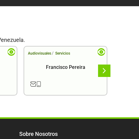
Venezuela.
/
Audiovisuales
Servicios
Audiovisual
Francisco Pereira
F
Sobre Nosotros