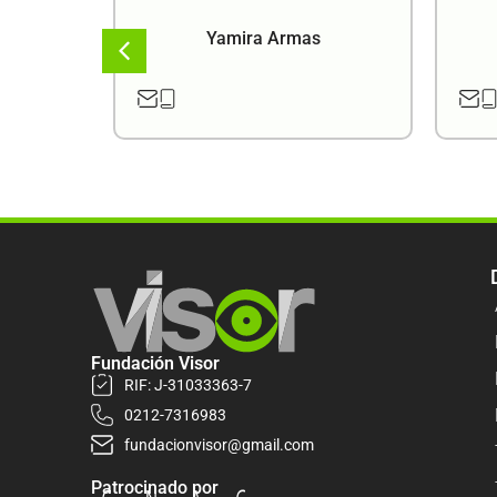
a
Yamira Armas
Fundación Visor
RIF: J-31033363-7
0212-7316983
fundacionvisor@gmail.com
Patrocinado por