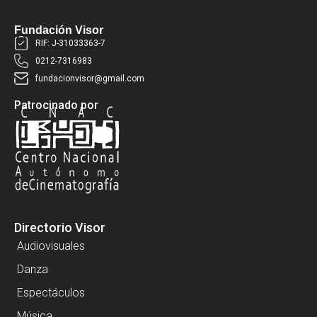
Fundación Visor
RIF: J-31033363-7
0212-7316983
fundacionvisor@gmail.com
Patrocinado por
Directorio Visor
Audiovisuales
Danza
Espectáculos
Música