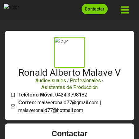
Contactar
Ronald Alberto Malave V
Audiovisuales
Profesionales
/
/
Asistentes de Producción
0424 3798182
Teléfono Móvil:
malaveronald77@gmail.com |
Correo:
malaveronald77@hotmail.com
Contactar