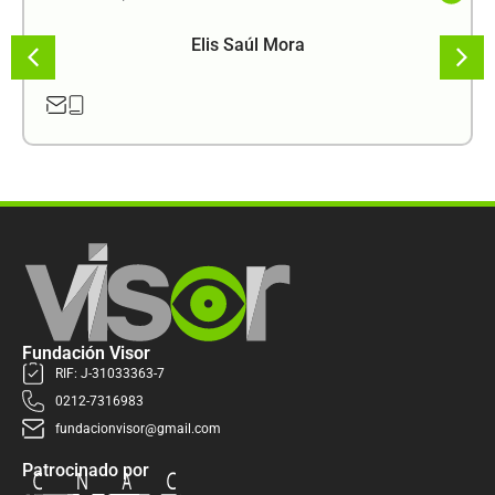
Elis Saúl Mora
Fundación Visor
RIF: J-31033363-7
0212-7316983
fundacionvisor@gmail.com
Patrocinado por