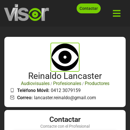
Contactar
Reinaldo Lancaster
Audiovisuales
Profesionales
Productores
/
/
Teléfono Móvil:
0412 3079159
Correo:
lancaster.reinaldo@gmail.com
Contactar
Contacte con el Profesional