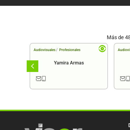
Más de 48
/
Audiovisuales
Profesionales
Audiovi
a
Yamira Armas