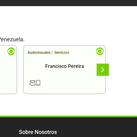
Venezuela.
/
Audiovisuales
Servicios
Audiovisual
Francisco Pereira
F
Sobre Nosotros