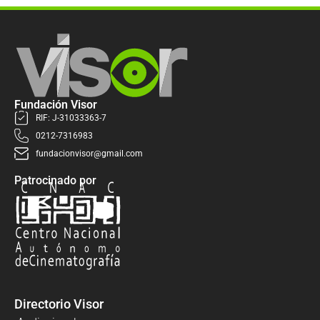
Fundación Visor
RIF: J-31033363-7
0212-7316983
fundacionvisor@gmail.com
Patrocinado por
Directorio Visor