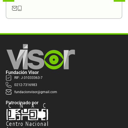
Fundación Visor
RIF: J-31033363-7
0212-7316983
fundacionvisor@gmail.com
Patrocinado por