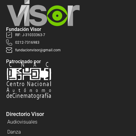
Fundación Visor
RIF: J-31033363-7
0212-7316983
fundacionvisor@gmail.com
Patrocinado por
Directorio Visor
Audiovisuales
Danza