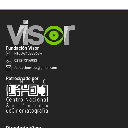
Fundación Visor
RIF: J-31033363-7
0212-7316983
fundacionvisor@gmail.com
Patrocinado por
Directorio Visor