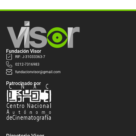
Fundación Visor
RIF: J-31033363-7
0212-7316983
fundacionvisor@gmail.com
Patrocinado por
Directorio Visor