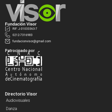
Fundación Visor
RIF: J-31033363-7
0212-7316983
fundacionvisor@gmail.com
Patrocinado por
Directorio Visor
Audiovisuales
Danza