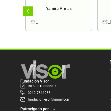
a
Yamira Armas
Fundación Visor
RIF: J-31033363-7
0212-7316983
fundacionvisor@gmail.com
Patrocinado por