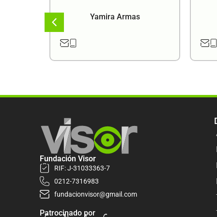
a
Yamira Armas
Fundación Visor
RIF: J-31033363-7
0212-7316983
fundacionvisor@gmail.com
Patrocinado por