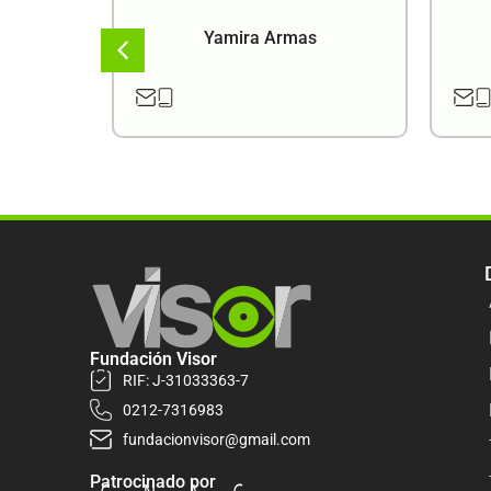
a
Yamira Armas
Fundación Visor
RIF: J-31033363-7
0212-7316983
fundacionvisor@gmail.com
Patrocinado por