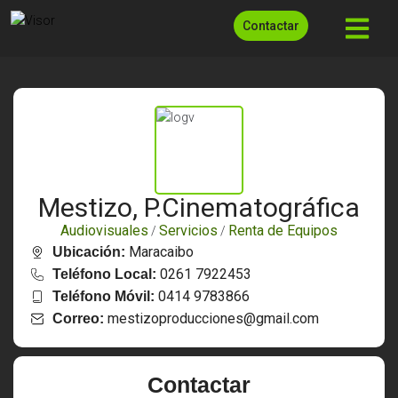
Contactar
Mestizo, P.Cinematográfica
Audiovisuales
Servicios
Renta de Equipos
/
/
Maracaibo
Ubicación:
0261 7922453
Teléfono Local:
0414 9783866
Teléfono Móvil:
mestizoproducciones@gmail.com
Correo:
Contactar