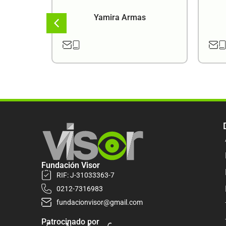
a
Yamira Armas
Fundación Visor
RIF: J-31033363-7
0212-7316983
fundacionvisor@gmail.com
Patrocinado por