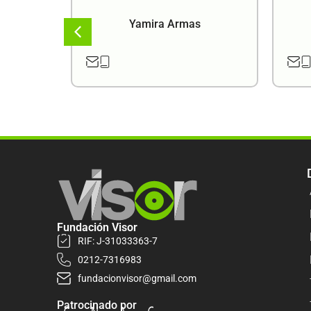
a
Yamira Armas
Fundación Visor
RIF: J-31033363-7
0212-7316983
fundacionvisor@gmail.com
Patrocinado por