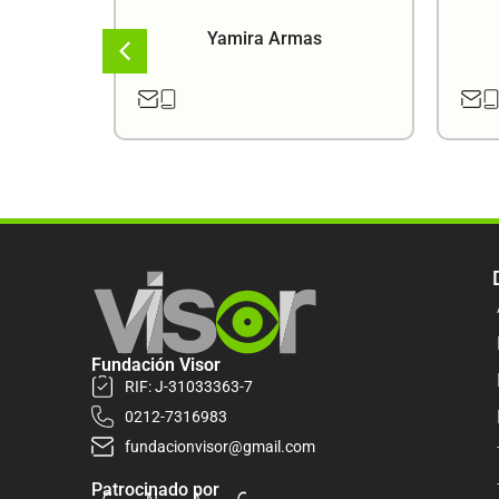
a
Yamira Armas
Fundación Visor
RIF: J-31033363-7
0212-7316983
fundacionvisor@gmail.com
Patrocinado por