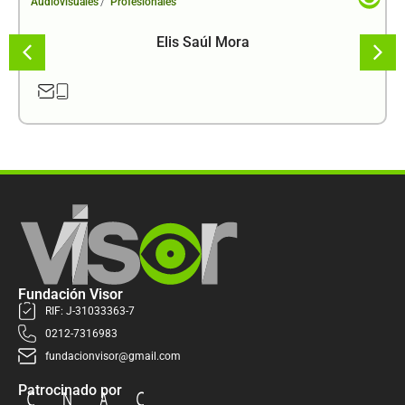
/
Audiovisuales
Profesionales
Elis Saúl Mora
Fundación Visor
RIF: J-31033363-7
0212-7316983
fundacionvisor@gmail.com
Patrocinado por