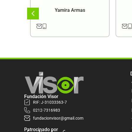
a
Yamira Armas
Fundación Visor
RIF: J-31033363-7
0212-7316983
fundacionvisor@gmail.com
Patrocinado por