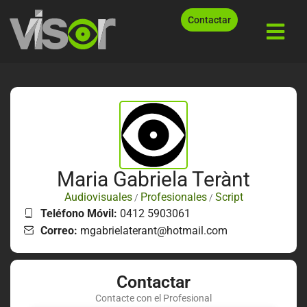
Contactar
Maria Gabriela Terànt
Audiovisuales
Profesionales
Script
/
/
Teléfono Móvil:
0412 5903061
Correo:
mgabrielaterant@hotmail.com
Contactar
Contacte con el Profesional