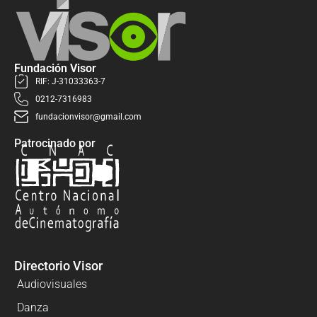
Fundación Visor
RIF: J-31033363-7
0212-7316983
fundacionvisor@gmail.com
Patrocinado por
Directorio Visor
Audiovisuales
Danza