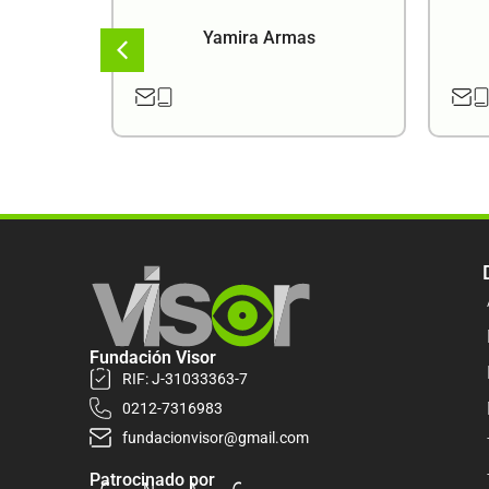
a
Yamira Armas
Fundación Visor
RIF: J-31033363-7
0212-7316983
fundacionvisor@gmail.com
Patrocinado por