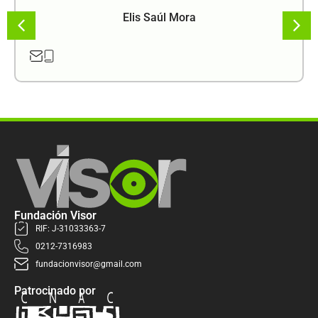
Elis Saúl Mora
Fundación Visor
RIF: J-31033363-7
0212-7316983
fundacionvisor@gmail.com
Patrocinado por