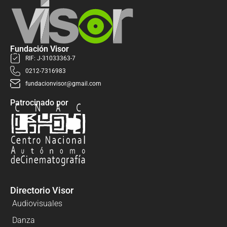
Fundación Visor
RIF: J-31033363-7
0212-7316983
fundacionvisor@gmail.com
Patrocinado por
Directorio Visor
Audiovisuales
Danza