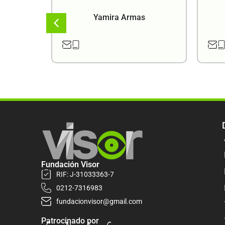
a
Yamira Armas
Fundación Visor
RIF: J-31033363-7
0212-7316983
fundacionvisor@gmail.com
Patrocinado por