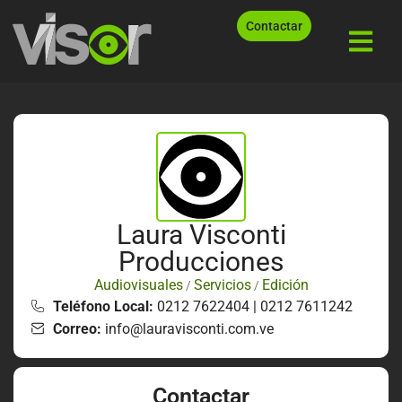
Contactar
Laura Visconti
Producciones
Audiovisuales
Servicios
Edición
/
/
Teléfono Local:
0212 7622404 | 0212 7611242
Correo:
info@lauravisconti.com.ve
Contactar