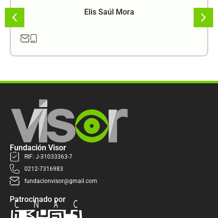
Elis Saúl Mora
Fundación Visor
RIF: J-31033363-7
0212-7316983
fundacionvisor@gmail.com
Patrocinado por