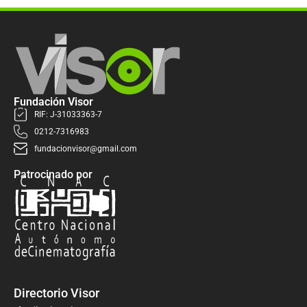
Fundación Visor
RIF: J-31033363-7
0212-7316983
fundacionvisor@gmail.com
Patrocinado por
Directorio Visor