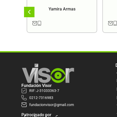
a
Yamira Armas
Fundación Visor
RIF: J-31033363-7
0212-7316983
fundacionvisor@gmail.com
Patrocinado por