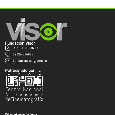
Fundación Visor
RIF: J-31033363-7
0212-7316983
fundacionvisor@gmail.com
Patrocinado por
Directorio Visor