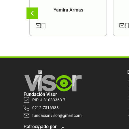
a
Yamira Armas
Fundación Visor
RIF: J-31033363-7
0212-7316983
fundacionvisor@gmail.com
Patrocinado por