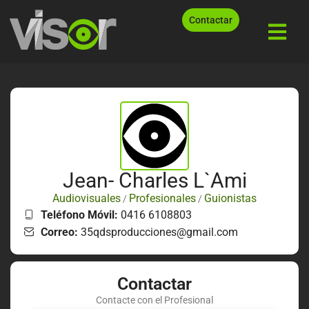
Contactar
Jean- Charles L`Ami
Audiovisuales
Profesionales
Guionistas
/
/
Teléfono Móvil:
0416 6108803
Correo:
35qdsproducciones@gmail.com
Contactar
Contacte con el Profesional