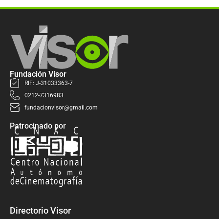
Fundación Visor
RIF: J-31033363-7
0212-7316983
fundacionvisor@gmail.com
Patrocinado por
Directorio Visor