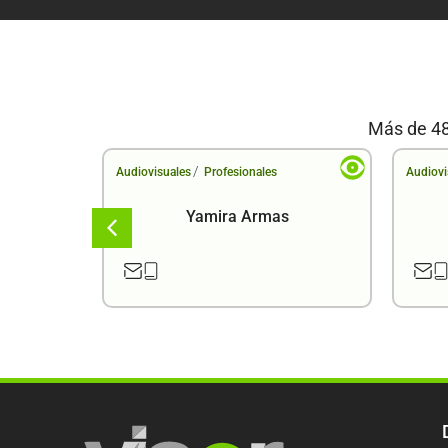
Más de 48
/
Audiovisuales
Profesionales
Audiovi
a
Yamira Armas