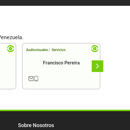
Venezuela.
/
Audiovisuales
Servicios
Audiovisual
Francisco Pereira
F
Sobre Nosotros